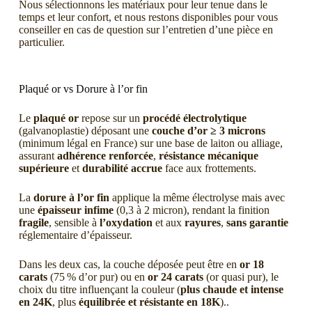
Nous sélectionnons les matériaux pour leur tenue dans le
temps et leur confort, et nous restons disponibles pour vous
conseiller en cas de question sur l’entretien d’une pièce en
particulier.
Plaqué or vs Dorure à l’or fin
Le
plaqué or
repose sur un
procédé électrolytique
(galvanoplastie) déposant une
couche d’or ≥ 3 microns
(minimum légal en France) sur une base de laiton ou alliage,
assurant
adhérence renforcée
,
résistance mécanique
supérieure
et
durabilité accrue
face aux frottements.
La
dorure à l’or fin
applique la même électrolyse mais avec
une
épaisseur infime
(0,3 à 2 micron), rendant la finition
fragile
, sensible à
l’oxydation
et aux
rayures
,
sans garantie
réglementaire d’épaisseur.
Dans les deux cas, la couche déposée peut être en
or 18
carats
(75 % d’or pur) ou en
or 24 carats
(or quasi pur), le
choix du titre influençant la couleur (
plus chaude et intense
en 24K
, plus
équilibrée et résistante en 18K
).
.