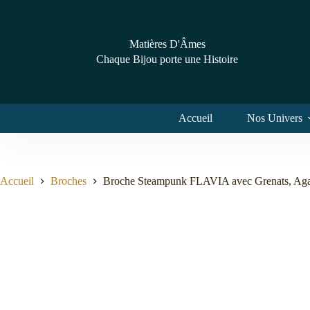
Passer
au
contenu
Matières D'Âmes
Chaque Bijou porte une Histoire
Accueil
Nos Univers
Accueil
Broches
Broche Steampunk FLAVIA avec Grenats, Agat